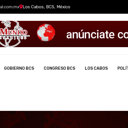
al.com.mx
Los Cabos, BCS, México
GOBIERNO BCS
CONGRESO BCS
LOS CABOS
POLÍ