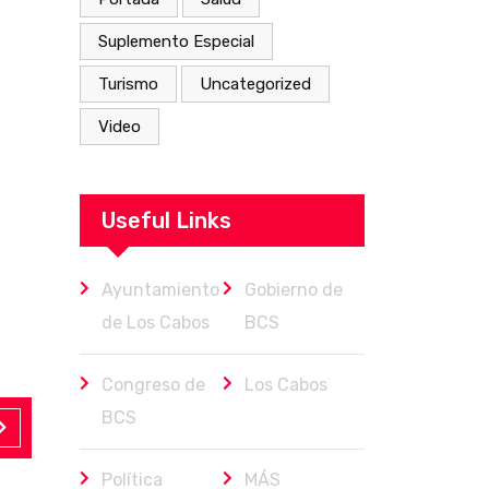
Suplemento Especial
Turismo
Uncategorized
Video
Useful Links
Ayuntamiento
Gobierno de
de Los Cabos
BCS
Congreso de
Los Cabos
BCS
Política
MÁS