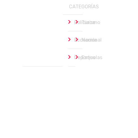
CATEGORÍAS
Policiaca
Turismo
Economía
Nacional
Deportes
Esquelas
Ayuntamiento de Los Cabos