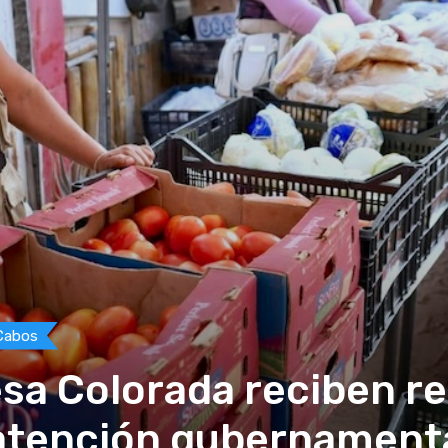
Cabos
esa Colorada reciben r
 atención gubernament