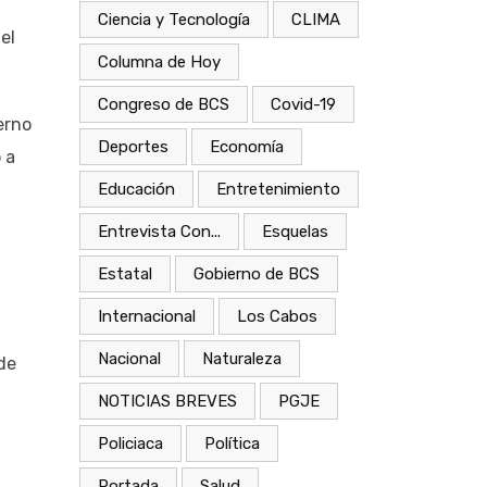
Ciencia y Tecnología
CLIMA
el
Columna de Hoy
Congreso de BCS
Covid-19
erno
Deportes
Economía
 a
Educación
Entretenimiento
Entrevista Con...
Esquelas
Estatal
Gobierno de BCS
Internacional
Los Cabos
Nacional
Naturaleza
de
NOTICIAS BREVES
PGJE
Policiaca
Política
Portada
Salud