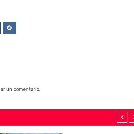
Upon
mblr
Reddit
car un comentario.