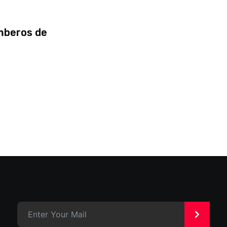
omberos de
>