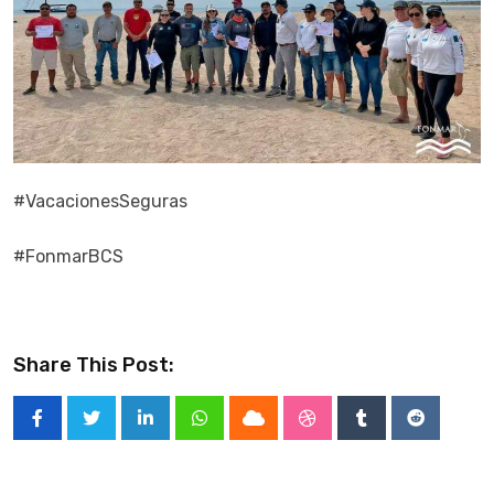
#VacacionesSeguras
#FonmarBCS
Share This Post:
LinkedIn
Whatsapp
Cloud
StumbleUpon
Tumblr
Reddit