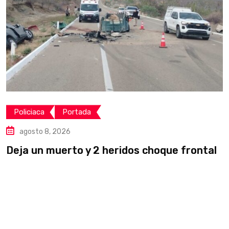
Policiaca
Portada
agosto 8, 2026
Deja un muerto y 2 heridos choque frontal
L
v