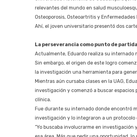
relevantes del mundo en salud musculoesque
Osteoporosis, Osteoartritis y Enfermedades
Ahí, el joven universitario presentó dos cart
La perseverancia como punto de partid
Actualmente, Eduardo realiza su internado m
Sin embargo, el origen de este logro comen
la investigación una herramienta para gener
Mientras aún cursaba clases en la UAG, Edu
investigación y comenzó a buscar espacios p
clínica.
Fue durante su internado donde encontró me
investigación y lo integraron a un protocol
“Yo buscaba involucrarme en investigación 
esa área. Más que pedir una oportunidad, lo q