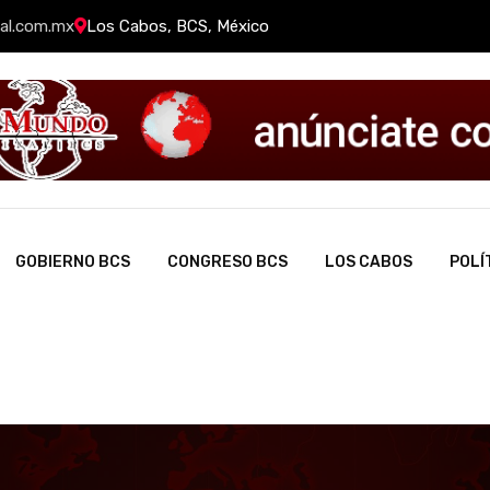
al.com.mx
Los Cabos, BCS, México
GOBIERNO BCS
CONGRESO BCS
LOS CABOS
POLÍ