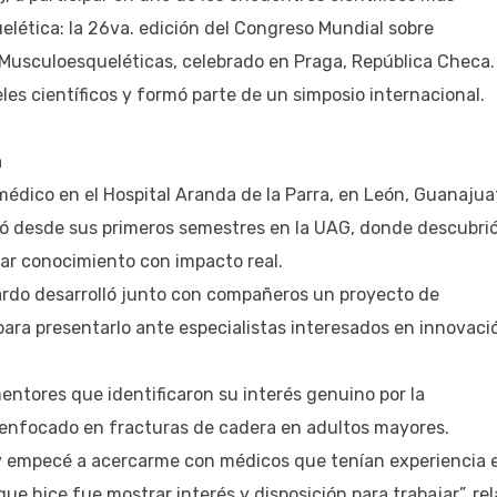
lética: la 26va. edición del Congreso Mundial sobre
 Musculoesqueléticas, celebrado en Praga, República Checa.
eles científicos y formó parte de un simposio internacional.
a
édico en el Hospital Aranda de la Parra, en León, Guanajua
zó desde sus primeros semestres en la UAG, donde descubri
ar conocimiento con impacto real.
ardo desarrolló junto con compañeros un proyecto de
ara presentarlo ante especialistas interesados en innovaci
ntores que identificaron su interés genuino por la
o enfocado en fracturas de cadera en adultos mayores.
y empecé a acercarme con médicos que tenían experiencia 
ue hice fue mostrar interés y disposición para trabajar”, rel