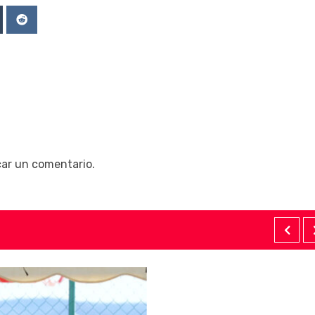
Upon
mblr
Reddit
car un comentario.