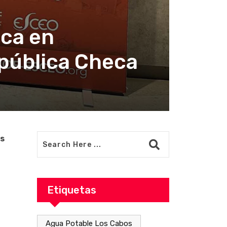
aca en
pública Checa
os
Etiquetas
Agua Potable Los Cabos