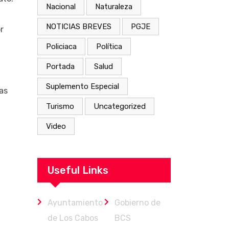
Nacional
Naturaleza
NOTICIAS BREVES
PGJE
r
Policiaca
Política
Portada
Salud
Suplemento Especial
as
Turismo
Uncategorized
Video
Useful Links
Ayuntamiento
Gobierno de
de Los Cabos
BCS