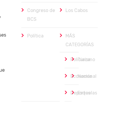
Congreso de
Los Cabos
y
BCS
ses
Política
MÁS
CATEGORÍAS
Policiaca
Turismo
que
Economía
Nacional
Deportes
Esquelas