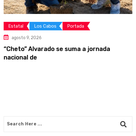
Estatal
Los Cabos
Portada
agosto 9, 2026
“Cheto” Alvarado se suma a jornada
E
nacional de
d