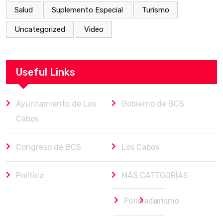
Salud
Suplemento Especial
Turismo
Uncategorized
Video
Useful Links
Ayuntamiento de Los
Gobierno de BCS
Cabos
Congreso de BCS
Los Cabos
Política
MÁS CATEGORÍAS
Policiaca
Turismo