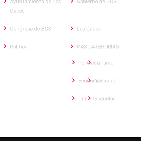
Ayuntamiento de Los
Gobierno de BCS
Cabos
Congreso de BCS
Los Cabos
Política
MÁS CATEGORÍAS
Policiaca
Turismo
Economía
Nacional
Deportes
Esquelas