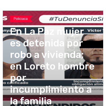
Policiaca
En La Paz mujer
es detenida por
robo a vivienda;
en Loreto hombre
por
incumplimiento a
la familia