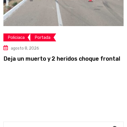
Policiaca
Portada
agosto 8, 2026
Deja un muerto y 2 heridos choque frontal
L
v