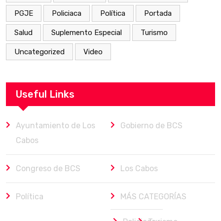
PGJE
Policiaca
Política
Portada
Salud
Suplemento Especial
Turismo
Uncategorized
Video
Useful Links
Ayuntamiento de Los
Gobierno de BCS
Cabos
Congreso de BCS
Los Cabos
Política
MÁS CATEGORÍAS