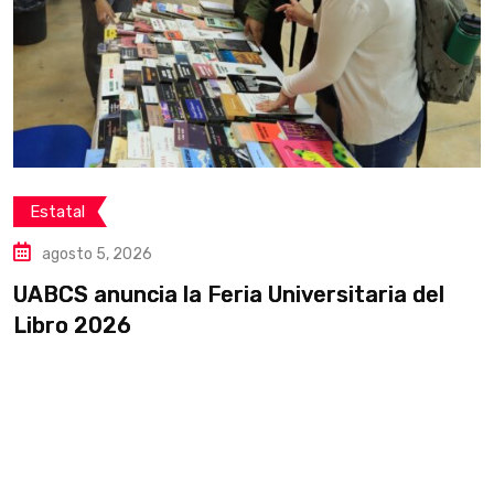
Estatal
agosto 5, 2026
UABCS anuncia la Feria Universitaria del
C
Libro 2026
p