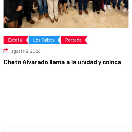
Estatal
Los Cabos
Portada
agosto 8, 2026
Cheto Alvarado llama a la unidad y coloca
C
M