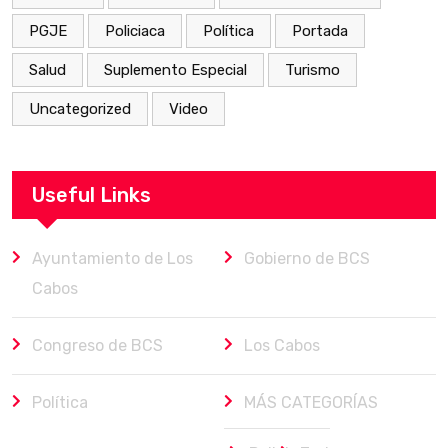
PGJE
Policiaca
Política
Portada
Salud
Suplemento Especial
Turismo
Uncategorized
Video
Useful Links
Ayuntamiento de Los
Gobierno de BCS
Cabos
Congreso de BCS
Los Cabos
Política
MÁS CATEGORÍAS