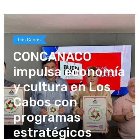
Los Cabos
CONCANACO
impulsa economía
y cultura en Los
Cabos con
programas
estratégicos