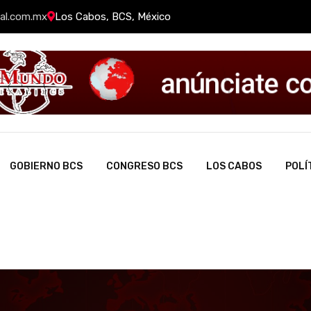
al.com.mx
Los Cabos, BCS, México
GOBIERNO BCS
CONGRESO BCS
LOS CABOS
POLÍ