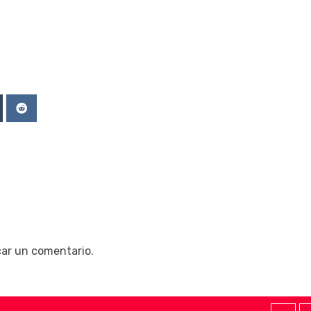
Upon
mblr
Reddit
car un comentario.