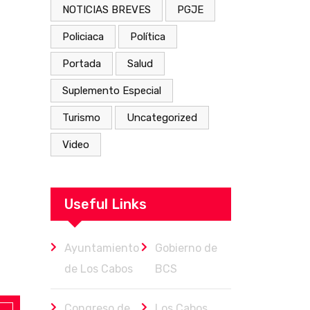
NOTICIAS BREVES
PGJE
Policiaca
Política
Portada
Salud
Suplemento Especial
Turismo
Uncategorized
Video
Useful Links
Ayuntamiento
Gobierno de
de Los Cabos
BCS
Congreso de
Los Cabos