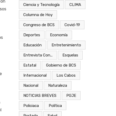
ión
Ciencia y Tecnología
CLIMA
esos
Columna de Hoy
Congreso de BCS
Covid-19
Deportes
Economía
os
Educación
Entretenimiento
Entrevista Con...
Esquelas
Estatal
Gobierno de BCS
e
Internacional
Los Cabos
Nacional
Naturaleza
NOTICIAS BREVES
PGJE
n
Policiaca
Política
l
Portada
Salud