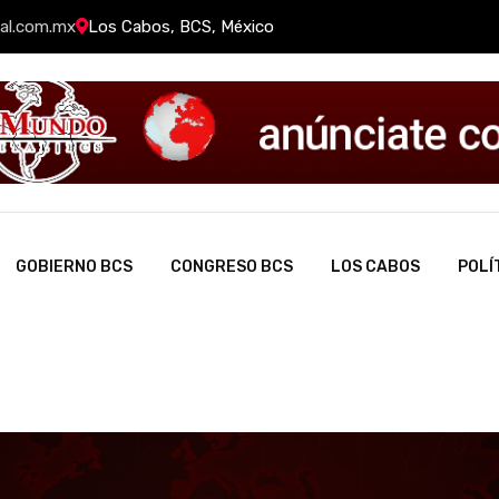
al.com.mx
Los Cabos, BCS, México
GOBIERNO BCS
CONGRESO BCS
LOS CABOS
POLÍ