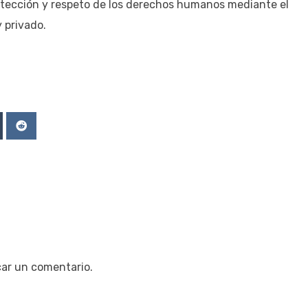
otección y respeto de los derechos humanos mediante el
y privado.
Upon
mblr
Reddit
car un comentario.