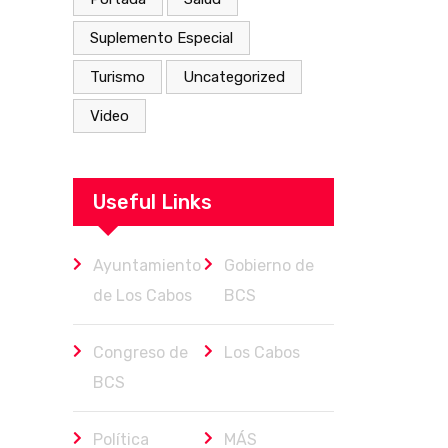
Suplemento Especial
Turismo
Uncategorized
Video
Useful Links
Ayuntamiento
Gobierno de
de Los Cabos
BCS
Congreso de
Los Cabos
BCS
Política
MÁS