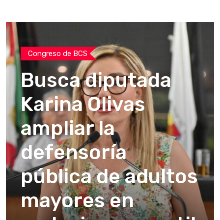
Congreso de BCS
Busca diputada
Karina Olivas
ampliar la
defensoría
pública de adultos
mayores en