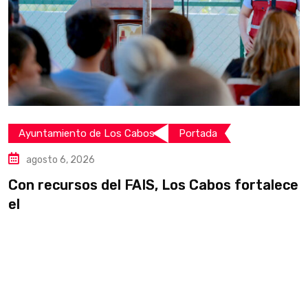
Ayuntamiento de Los Cabos
Portada
agosto 6, 2026
Con recursos del FAIS, Los Cabos fortalece
I
el
i