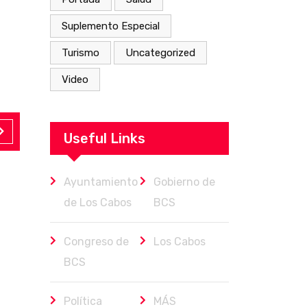
Suplemento Especial
Turismo
Uncategorized
Video
Useful Links
Ayuntamiento
Gobierno de
de Los Cabos
BCS
Congreso de
Los Cabos
BCS
Política
MÁS