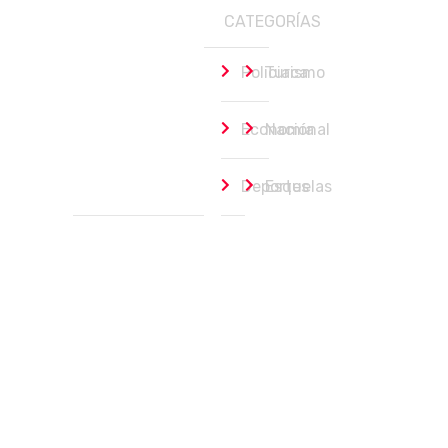
CATEGORÍAS
Policiaca
Turismo
Economía
Nacional
Deportes
Esquelas
Ayuntamiento de Los Cabos
Portada
agosto 5, 2026
Coordinan medidas para reducir riesgos por