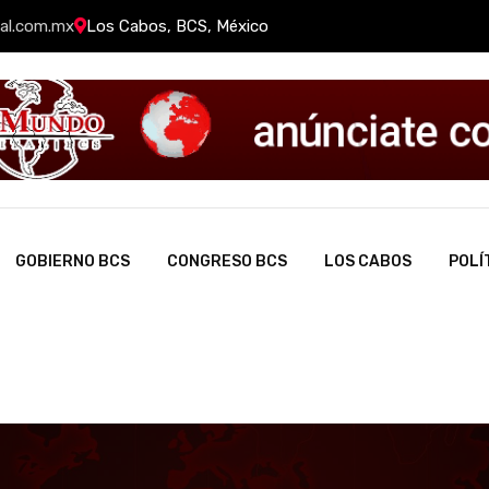
al.com.mx
Los Cabos, BCS, México
GOBIERNO BCS
CONGRESO BCS
LOS CABOS
POLÍ