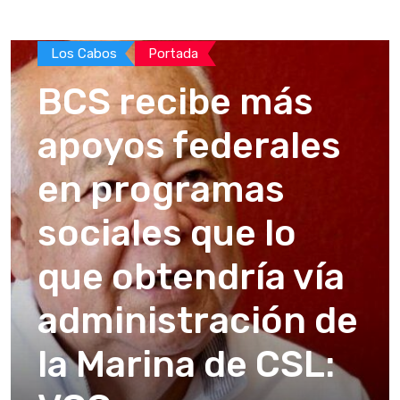
Los Cabos
Portada
BCS recibe más
apoyos federales
en programas
sociales que lo
que obtendría vía
administración de
la Marina de CSL: