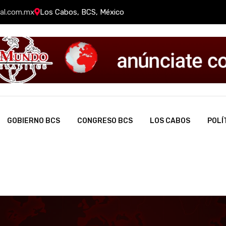
al.com.mx
Los Cabos, BCS, México
GOBIERNO BCS
CONGRESO BCS
LOS CABOS
POLÍ