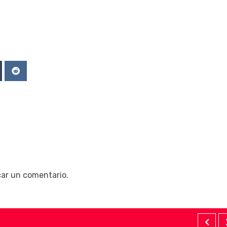
Upon
mblr
Reddit
car un comentario.