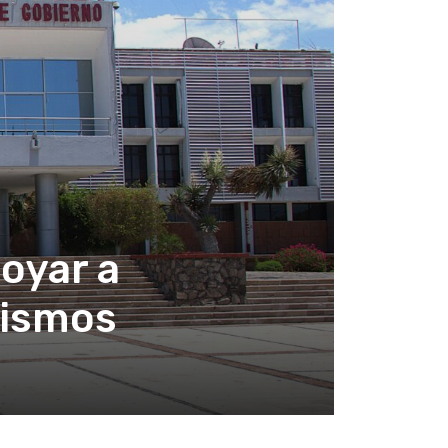
oyar a
sismos