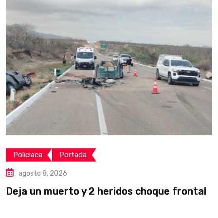
Policiaca
Portada
agosto 8, 2026
Deja un muerto y 2 heridos choque frontal
L
v