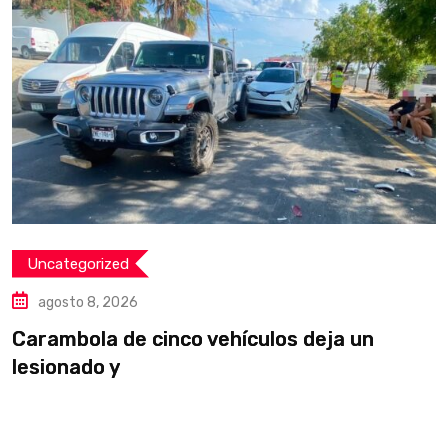
Uncategorized
agosto 8, 2026
Carambola de cinco vehículos deja un
D
lesionado y
p