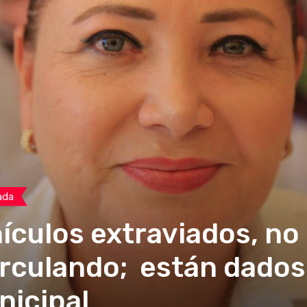
ada
ículos extraviados, no
irculando; están dados
nicipal