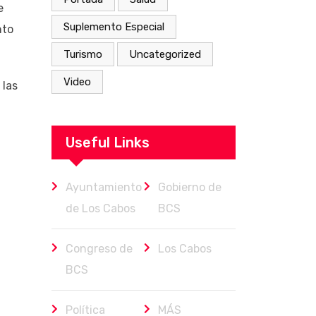
e
Suplemento Especial
nto
Turismo
Uncategorized
Video
 las
Useful Links
Ayuntamiento
Gobierno de
de Los Cabos
BCS
Congreso de
Los Cabos
BCS
Política
MÁS