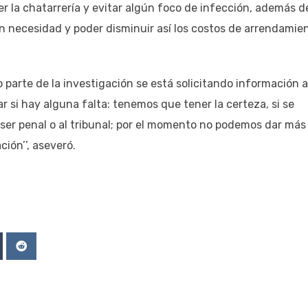
r la chatarrería y evitar algún foco de infección, además d
n necesidad y poder disminuir así los costos de arrendamie
parte de la investigación se está solicitando información a
r si hay alguna falta: tenemos que tener la certeza, si se
ser penal o al tribunal; por el momento no podemos dar más
ión’’, aseveró.
Upon
mblr
Reddit