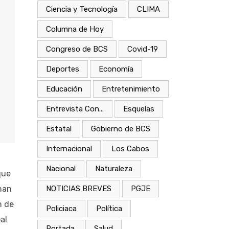
Ciencia y Tecnología
CLIMA
Columna de Hoy
Congreso de BCS
Covid-19
Deportes
Economía
Educación
Entretenimiento
Entrevista Con...
Esquelas
Estatal
Gobierno de BCS
Internacional
Los Cabos
Nacional
Naturaleza
que
han
NOTICIAS BREVES
PGJE
n de
Policiaca
Política
al
Portada
Salud