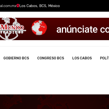
al.com.mx
Los Cabos, BCS, México
GOBIERNO BCS
CONGRESO BCS
LOS CABOS
POLÍ