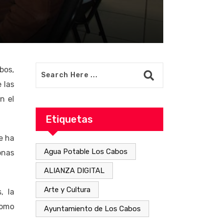
bos,
 las
n el
Etiquetas
e ha
Agua Potable Los Cabos
onas
ALIANZA DIGITAL
Arte y Cultura
, la
como
Ayuntamiento de Los Cabos