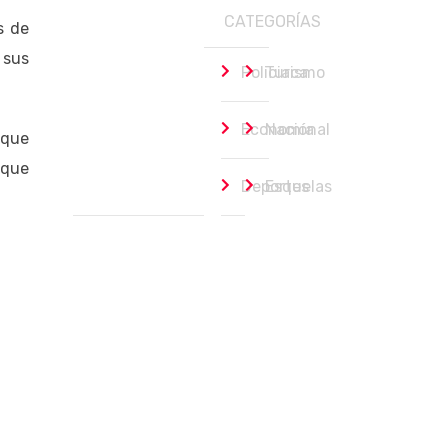
CATEGORÍAS
s de
 sus
Policiaca
Turismo
Economía
Nacional
 que
 que
Deportes
Esquelas