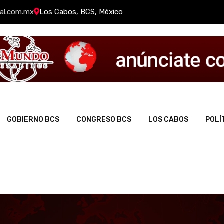
al.com.mx
Los Cabos, BCS, México
GOBIERNO BCS
CONGRESO BCS
LOS CABOS
POLÍ