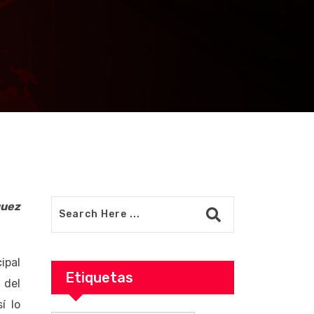
SL se tendrá el
iones con
de
guez
ipal
Etiquetas
 del
í lo