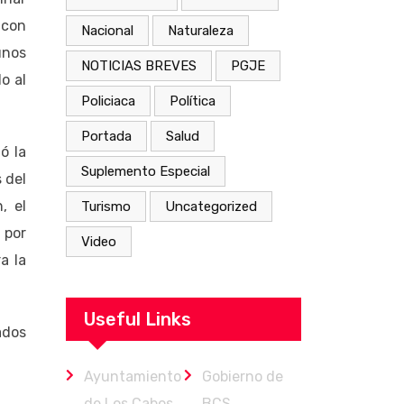
 con
Nacional
Naturaleza
unos
NOTICIAS BREVES
PGJE
o al
Policiaca
Política
Portada
Salud
ó la
Suplemento Especial
 del
, el
Turismo
Uncategorized
 por
Video
a la
Useful Links
ados
Ayuntamiento
Gobierno de
de Los Cabos
BCS