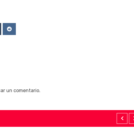
Upon
mblr
Reddit
car un comentario.