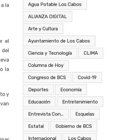
Agua Potable Los Cabos
a la
ALIANZA DIGITAL
Arte y Cultura
r el
Ayuntamiento de Los Cabos
 del
Ciencia y Tecnología
CLIMA
ueva
Columna de Hoy
o la
Congreso de BCS
Covid-19
Deportes
Economía
to y
Educación
Entretenimiento
evan
Entrevista Con...
Esquelas
Estatal
Gobierno de BCS
Internacional
Los Cabos
inar