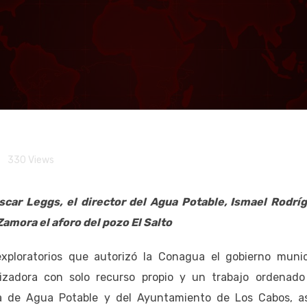
zos exploratorios en C
 nueva desaladora, acc
ios municipales: Alcal
330
Views
car Leggs, el director del Agua Potable, Ismael Rodrí
amora el aforo del pozo El Salto
xploratorios que autorizó la Conagua el gobierno munic
nizadora con solo recurso propio y un trabajo ordenado
a de Agua Potable y del Ayuntamiento de Los Cabos, as