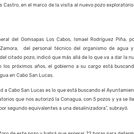
 Castro, en el marco de la visita al nuevo pozo exploratorio 
neral del Oomsapas Los Cabos, Ismael Rodríguez Piña, po
amora, del personal técnico del organismo de agua y
 del citado pozo, indicó que más allá de lo que va a dar la n
n los próximos años, el gobierno a su cargo está buscand
 agua en Cabo San Lucas.
dad a Cabo San Lucas es lo que está buscando el Ayuntamien
torios que nos autorizó la Conagua, con 5 pozos y ya se ll
s por segundo equivalentes a una desalinizadora”, subrayó.
aforo de este pozo y habrá que esperar 72 horas para determ