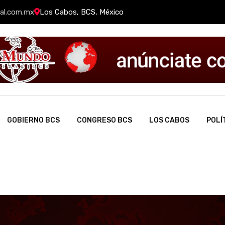
al.com.mx
Los Cabos, BCS, México
GOBIERNO BCS
CONGRESO BCS
LOS CABOS
POLÍ