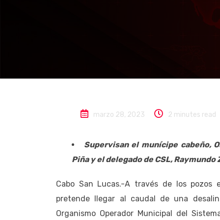
Los Cabos
Portada
A través de po
caudal de una
recursos prop
marzo 28, 2023
2 minutes read
Supervisan el munícipe cabeño, Os
Piña y el delegado de CSL, Raymundo Z
Cabo San Lucas.-A través de los pozos e
pretende llegar al caudal de una desali
Organismo Operador Municipal del Sistem