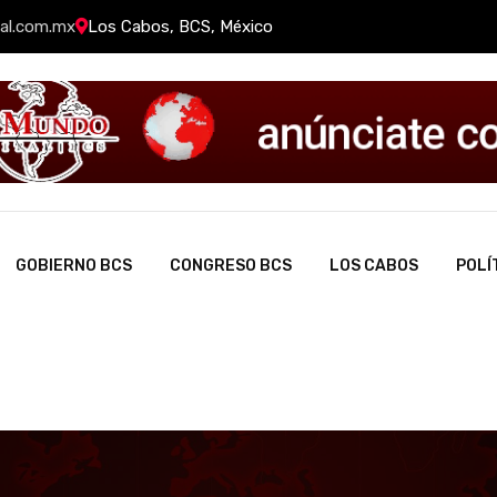
al.com.mx
Los Cabos, BCS, México
GOBIERNO BCS
CONGRESO BCS
LOS CABOS
POLÍ