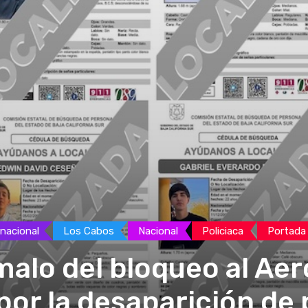
rnacional
Los Cabos
Nacional
Policiaca
Portada
malo del bloqueo al Ae
por la desaparición de