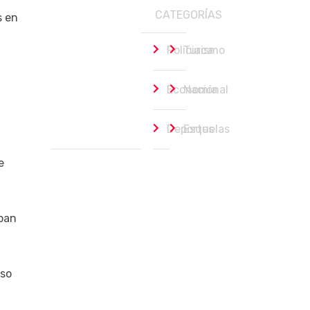
CATEGORÍAS
s en
Policiaca
Turismo
Economía
Nacional
Deportes
Esquelas
e
ban
uso