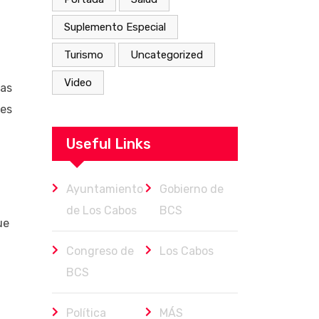
Suplemento Especial
Turismo
Uncategorized
Video
Las
res
Useful Links
Ayuntamiento
Gobierno de
de Los Cabos
BCS
ue
Congreso de
Los Cabos
BCS
Política
MÁS