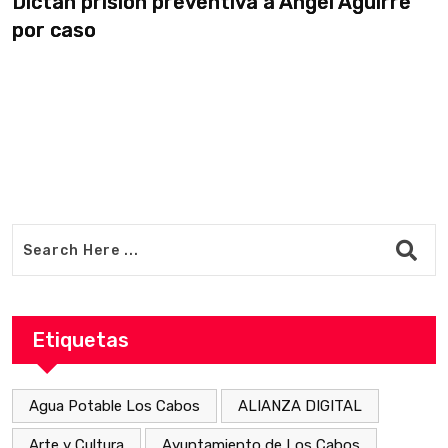
Dictan prisión preventiva a Ángel Aguirre
S
por caso
a
Etiquetas
Agua Potable Los Cabos
ALIANZA DIGITAL
Arte y Cultura
Ayuntamiento de Los Cabos