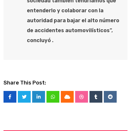
sociedad también tendríamos que
entenderlo y colaborar con la
autoridad para bajar el alto número
de accidentes automovilísticos”,
concluyó .
Share This Post:
LinkedIn
Whatsapp
Cloud
StumbleUpon
Tumblr
Reddit