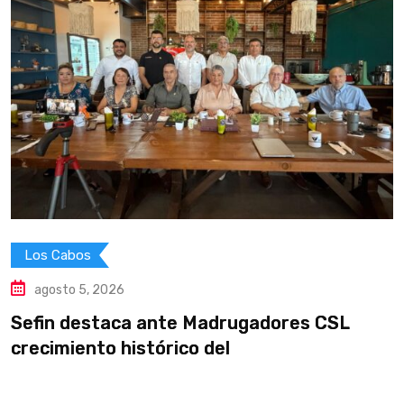
Los Cabos
agosto 5, 2026
Sefin destaca ante Madrugadores CSL
Y
crecimiento histórico del
i