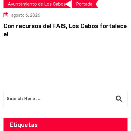
Ayuntamiento de Los Cabos
Portada
agosto 6, 2026
Con recursos del FAIS, Los Cabos fortalece
I
el
i
Etiquetas